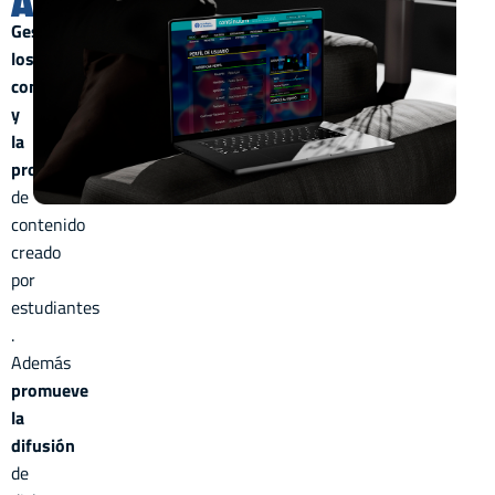
Acciones
Gestiona
los
contenidos
y
la
producción
de
contenido
creado
por
estudiantes
.
Además
promueve
la
difusión
de