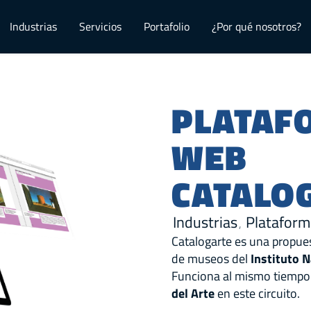
Industrias
Servicios
Portafolio
¿Por qué nosotros?
PLATAF
WEB
CATALO
Industrias
Platafor
,
Catalogarte es una propues
de museos del
Instituto N
Funciona al mismo tiemp
del Arte
en este circuito.